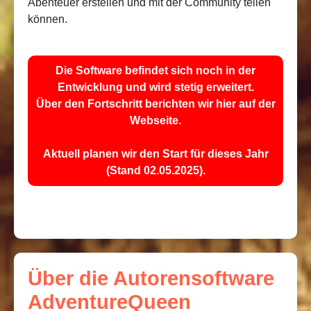
Abenteuer erstellen und mit der Community teilen
können.
Die Software befindet sich noch in der
Entwicklung und wird stetig erweitert.
Über den Fortschritt berichten wir hier auf der
Webseite.
Aktuell planen wir den Start für dieses Jahr
(Stand 02.05.2025).
Über die Autorensoftware
AdventureQueen